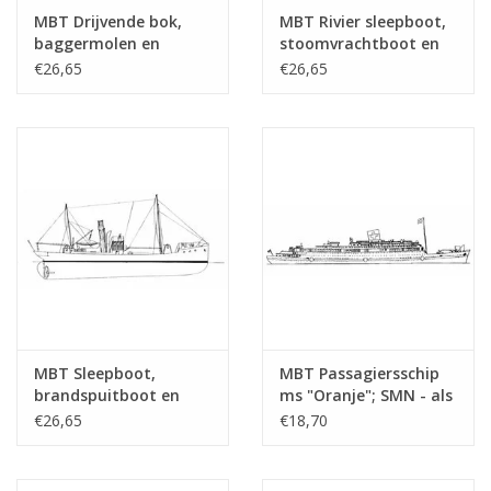
tekening
MBT Drijvende bok,
MBT Rivier sleepboot,
Aantal bladen A4 tekst
0
baggermolen en
stoomvrachtboot en
hopperzuiger -
stoomtrawler -
€26,65
€26,65
Gewicht in gram
30
Bouwtekening Schaal 1
Bouwtekening Schaal 1
: Various (10.20.001)
: Various (10.20.002)
Bijzonderheden
l.o.a. 9,5 cm
Ì´Ì_
Opmerkingen
MBT Sleepboot,
MBT Passagiersschip
brandspuitboot en
ms "Oranje"; SMN - als
motorkruiser -
hospitaalschip (1942-
€26,65
€18,70
Bouwtekening Schaal 1
1945) - Bouwtekening
: 100 (10.20.003)
Schaal 1 : 500
(10.20.004)