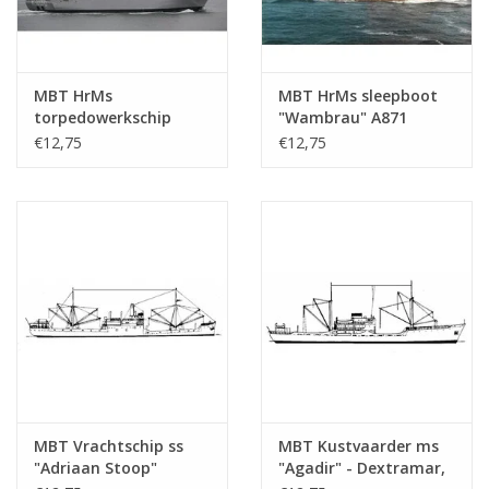
MBT HrMs
MBT HrMs sleepboot
torpedowerkschip
"Wambrau" A871
"Mercuur" A900 (1987) -
(1956) - Bouwtekening
€12,75
€12,75
Bouwtekening Schaal 1
Schaal 1 : 500
: 500 (10.20.007)
(10.20.008)
MBT Vrachtschip ss
MBT Kustvaarder ms
"Adriaan Stoop"
"Agadir" - Dextramar,