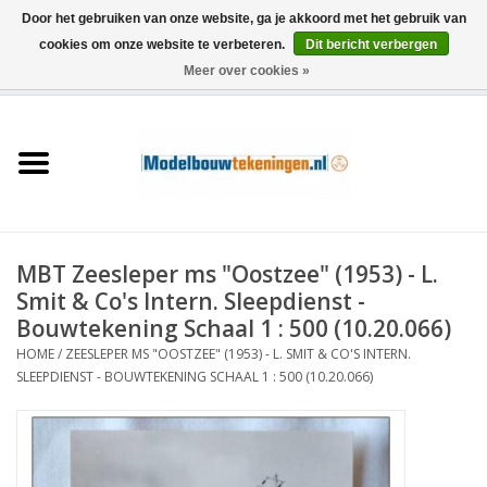
Door het gebruiken van onze website, ga je akkoord met het gebruik van
cookies om onze website te verbeteren.
Dit bericht verbergen
Meer over cookies »
0 Artikelen - €0,00
Home
Schepen
Treinen
MBT Zeesleper ms "Oostzee" (1953) - L.
Houtbouw
Smit & Co's Intern. Sleepdienst -
Bouwtekening Schaal 1 : 500 (10.20.066)
Scenery
HOME
/
ZEESLEPER MS "OOSTZEE" (1953) - L. SMIT & CO'S INTERN.
SLEEPDIENST - BOUWTEKENING SCHAAL 1 : 500 (10.20.066)
Machines
Documentatie