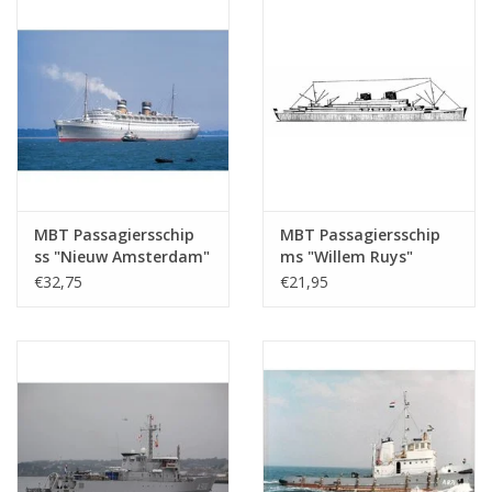
MBT Passagiersschip
MBT Passagiersschip
ss "Nieuw Amsterdam"
ms "Willem Ruys"
(1938) - HAL -
(1939/1947) - Kon.
€32,75
€21,95
Bouwtekening Schaal 1
Rott. Lloyd -
: 500 (10.20.005)
Bouwtekening Schaal 1
: 500 (10.20.006)