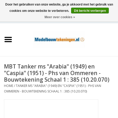
Door het gebruiken van onze website, ga je akkoord met het gebruik van
cookies om onze website te verbeteren.
Dit bericht verbergen
Meer over cookies »
0 Artikelen - €0,00
Home
Schepen
Treinen
MBT Tanker ms "Arabia" (1949) en
Houtbouw
"Caspia" (1951) - Phs van Ommeren -
Bouwtekening Schaal 1 : 385 (10.20.070)
Scenery
HOME
/
TANKER MS "ARABIA" (1949) EN "CASPIA" (1951) - PHS VAN
OMMEREN - BOUWTEKENING SCHAAL 1 : 385 (10.20.070)
Machines
Documentatie