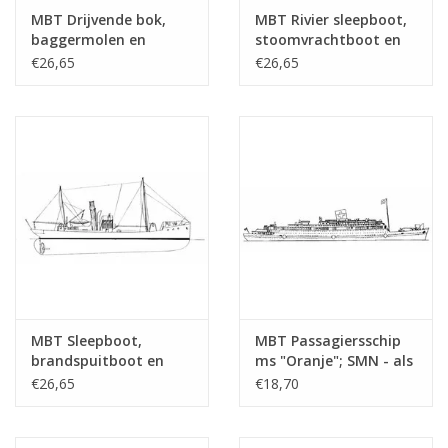
tekening
MBT Drijvende bok,
MBT Rivier sleepboot,
Aantal bladen A4 tekst
0
baggermolen en
stoomvrachtboot en
hopperzuiger -
stoomtrawler -
€26,65
€26,65
Gewicht in gram
30
Bouwtekening Schaal 1
Bouwtekening Schaal 1
: Various (10.20.001)
: Various (10.20.002)
Bijzonderheden
l.o.a. 20,8 cm
Opmerkingen
MBT Sleepboot,
MBT Passagiersschip
brandspuitboot en
ms "Oranje"; SMN - als
motorkruiser -
hospitaalschip (1942-
€26,65
€18,70
Bouwtekening Schaal 1
1945) - Bouwtekening
: 100 (10.20.003)
Schaal 1 : 500
(10.20.004)