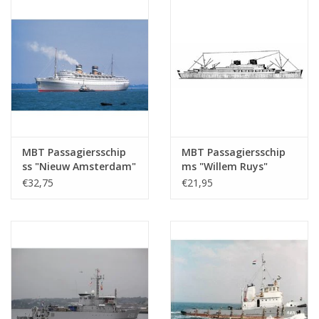
MBT Passagiersschip
MBT Passagiersschip
ss "Nieuw Amsterdam"
ms "Willem Ruys"
(1938) - HAL -
(1939/1947) - Kon.
€32,75
€21,95
Bouwtekening Schaal 1
Rott. Lloyd -
: 500 (10.20.005)
Bouwtekening Schaal 1
: 500 (10.20.006)