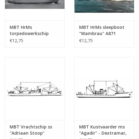
MBT HrMs
MBT HrMs sleepboot
torpedowerkschip
"Wambrau" A871
"Mercuur" A900 (1987) -
(1956) - Bouwtekening
€12,75
€12,75
Bouwtekening Schaal 1
Schaal 1 : 500
: 500 (10.20.007)
(10.20.008)
MBT Vrachtschip ss
MBT Kustvaarder ms
"Adriaan Stoop"
"Agadir" - Dextramar,