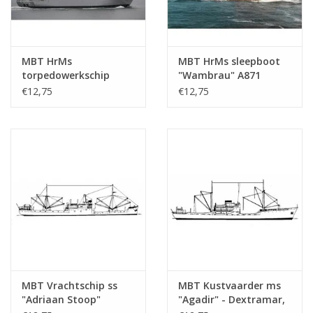
MBT HrMs
MBT HrMs sleepboot
torpedowerkschip
"Wambrau" A871
"Mercuur" A900 (1987) -
(1956) - Bouwtekening
€12,75
€12,75
Bouwtekening Schaal 1
Schaal 1 : 500
: 500 (10.20.007)
(10.20.008)
MBT Vrachtschip ss
MBT Kustvaarder ms
"Adriaan Stoop"
"Agadir" - Dextramar,