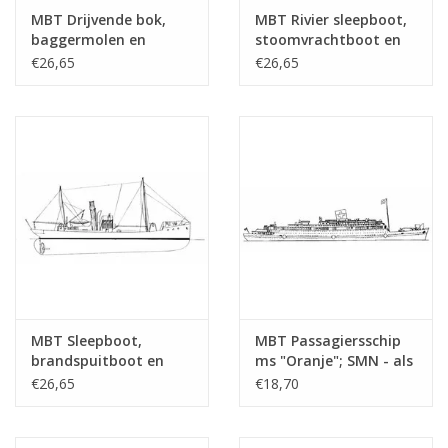
tekening
MBT Drijvende bok,
MBT Rivier sleepboot,
Aantal bladen A4 tekst
0
baggermolen en
stoomvrachtboot en
hopperzuiger -
stoomtrawler -
€26,65
€26,65
Gewicht in gram
35
Bouwtekening Schaal 1
Bouwtekening Schaal 1
: Various (10.20.001)
: Various (10.20.002)
Bijzonderheden
l.o.a. 30,4 cm
Opmerkingen
MBT Sleepboot,
MBT Passagiersschip
brandspuitboot en
ms "Oranje"; SMN - als
motorkruiser -
hospitaalschip (1942-
€26,65
€18,70
Bouwtekening Schaal 1
1945) - Bouwtekening
: 100 (10.20.003)
Schaal 1 : 500
(10.20.004)