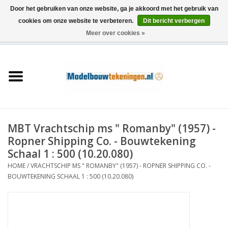
Door het gebruiken van onze website, ga je akkoord met het gebruik van
cookies om onze website te verbeteren.
Dit bericht verbergen
Meer over cookies »
0 Artikelen - €0,00
Home
Schepen
Treinen
MBT Vrachtschip ms " Romanby" (1957) -
Houtbouw
Ropner Shipping Co. - Bouwtekening
Schaal 1 : 500 (10.20.080)
Scenery
HOME
/
VRACHTSCHIP MS " ROMANBY" (1957) - ROPNER SHIPPING CO. -
BOUWTEKENING SCHAAL 1 : 500 (10.20.080)
Machines
Documentatie