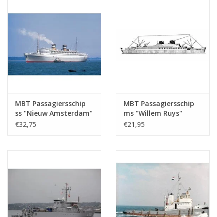
MBT Passagiersschip
MBT Passagiersschip
ss "Nieuw Amsterdam"
ms "Willem Ruys"
(1938) - HAL -
(1939/1947) - Kon.
€32,75
€21,95
Bouwtekening Schaal 1
Rott. Lloyd -
: 500 (10.20.005)
Bouwtekening Schaal 1
: 500 (10.20.006)