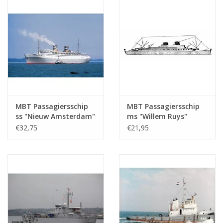
MBT Passagiersschip
MBT Passagiersschip
ss "Nieuw Amsterdam"
ms "Willem Ruys"
(1938) - HAL -
(1939/1947) - Kon.
€32,75
€21,95
Bouwtekening Schaal 1
Rott. Lloyd -
: 500 (10.20.005)
Bouwtekening Schaal 1
: 500 (10.20.006)