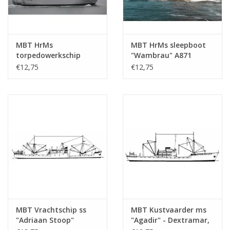
MBT HrMs
MBT HrMs sleepboot
torpedowerkschip
"Wambrau" A871
"Mercuur" A900 (1987) -
(1956) - Bouwtekening
€12,75
€12,75
Bouwtekening Schaal 1
Schaal 1 : 500
: 500 (10.20.007)
(10.20.008)
MBT Vrachtschip ss
MBT Kustvaarder ms
"Adriaan Stoop"
"Agadir" - Dextramar,