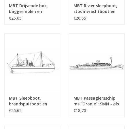
tekening
MBT Drijvende bok,
MBT Rivier sleepboot,
Aantal bladen A4 tekst
0
baggermolen en
stoomvrachtboot en
hopperzuiger -
stoomtrawler -
€26,65
€26,65
Gewicht in gram
35
Bouwtekening Schaal 1
Bouwtekening Schaal 1
: Various (10.20.001)
: Various (10.20.002)
Bijzonderheden
l.o.a. 29 cm
Opmerkingen
Check naam/bouwjaar
MBT Sleepboot,
MBT Passagiersschip
brandspuitboot en
ms "Oranje"; SMN - als
motorkruiser -
hospitaalschip (1942-
€26,65
€18,70
Bouwtekening Schaal 1
1945) - Bouwtekening
: 100 (10.20.003)
Schaal 1 : 500
(10.20.004)