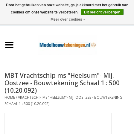
Door het gebruiken van onze website, ga je akkoord met het gebruik van
cookies om onze website te verbeteren.
Dit bericht verbergen
Meer over cookies »
0 Artikelen - €0,00
Home
Schepen
Treinen
MBT Vrachtschip ms "Heelsum"- Mij.
Houtbouw
Oostzee - Bouwtekening Schaal 1 : 500
(10.20.092)
Scenery
HOME
/
VRACHTSCHIP MS "HEELSUM"- MIJ. OOSTZEE - BOUWTEKENING
SCHAAL 1 : 500 (10.20.092)
Machines
Documentatie