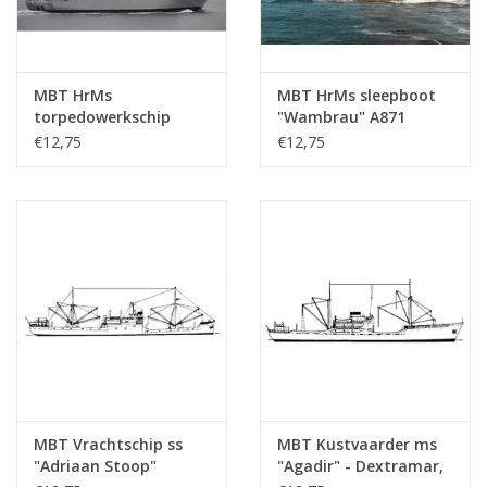
MBT HrMs
MBT HrMs sleepboot
torpedowerkschip
"Wambrau" A871
"Mercuur" A900 (1987) -
(1956) - Bouwtekening
€12,75
€12,75
Bouwtekening Schaal 1
Schaal 1 : 500
: 500 (10.20.007)
(10.20.008)
MBT Vrachtschip ss
MBT Kustvaarder ms
"Adriaan Stoop"
"Agadir" - Dextramar,