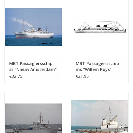
MBT Passagiersschip
MBT Passagiersschip
ss "Nieuw Amsterdam"
ms "Willem Ruys"
(1938) - HAL -
(1939/1947) - Kon.
€32,75
€21,95
Bouwtekening Schaal 1
Rott. Lloyd -
: 500 (10.20.005)
Bouwtekening Schaal 1
: 500 (10.20.006)