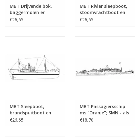
tekening
MBT Drijvende bok,
MBT Rivier sleepboot,
Aantal bladen A4 tekst
0
baggermolen en
stoomvrachtboot en
hopperzuiger -
stoomtrawler -
€26,65
€26,65
Gewicht in gram
35
Bouwtekening Schaal 1
Bouwtekening Schaal 1
: Various (10.20.001)
: Various (10.20.002)
Bijzonderheden
l.o.a. 29 cm
Opmerkingen
Check naam/bouwjaar
MBT Sleepboot,
MBT Passagiersschip
brandspuitboot en
ms "Oranje"; SMN - als
motorkruiser -
hospitaalschip (1942-
€26,65
€18,70
Bouwtekening Schaal 1
1945) - Bouwtekening
: 100 (10.20.003)
Schaal 1 : 500
(10.20.004)