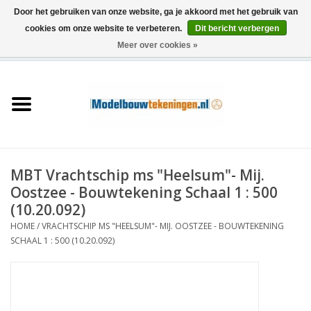
Door het gebruiken van onze website, ga je akkoord met het gebruik van
cookies om onze website te verbeteren.
Dit bericht verbergen
Meer over cookies »
0 Artikelen - €0,00
Home
Schepen
Treinen
MBT Vrachtschip ms "Heelsum"- Mij.
Houtbouw
Oostzee - Bouwtekening Schaal 1 : 500
(10.20.092)
Scenery
HOME
/
VRACHTSCHIP MS "HEELSUM"- MIJ. OOSTZEE - BOUWTEKENING
SCHAAL 1 : 500 (10.20.092)
Machines
Documentatie