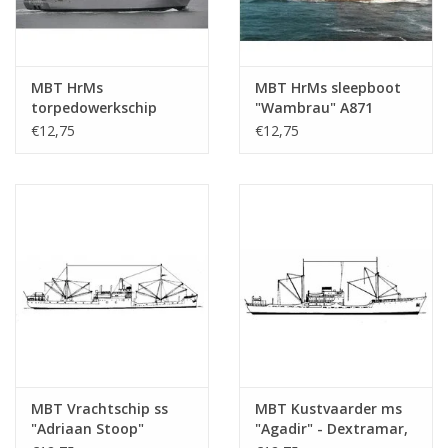
MBT HrMs
MBT HrMs sleepboot
torpedowerkschip
"Wambrau" A871
"Mercuur" A900 (1987) -
(1956) - Bouwtekening
€12,75
€12,75
Bouwtekening Schaal 1
Schaal 1 : 500
: 500 (10.20.007)
(10.20.008)
MBT Vrachtschip ss
MBT Kustvaarder ms
"Adriaan Stoop"
"Agadir" - Dextramar,