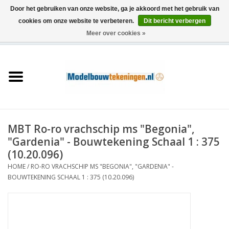
Door het gebruiken van onze website, ga je akkoord met het gebruik van
cookies om onze website te verbeteren.
Dit bericht verbergen
Meer over cookies »
0 Artikelen - €0,00
Home
Schepen
Treinen
MBT Ro-ro vrachschip ms "Begonia",
Houtbouw
"Gardenia" - Bouwtekening Schaal 1 : 375
(10.20.096)
Scenery
HOME
/
RO-RO VRACHSCHIP MS "BEGONIA", "GARDENIA" -
BOUWTEKENING SCHAAL 1 : 375 (10.20.096)
Machines
Documentatie