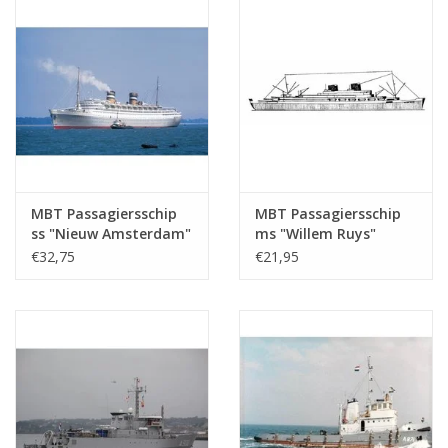
MBT Passagiersschip
MBT Passagiersschip
ss "Nieuw Amsterdam"
ms "Willem Ruys"
(1938) - HAL -
(1939/1947) - Kon.
€32,75
€21,95
Bouwtekening Schaal 1
Rott. Lloyd -
: 500 (10.20.005)
Bouwtekening Schaal 1
: 500 (10.20.006)