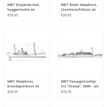
MBT Drijvende bok,
MBT Rivier sleepboot,
Totaal aantal bladen
1
baggermolen en
stoomvrachtboot en
tekening
hopperzuiger -
stoomtrawler -
€26,65
€26,65
Bouwtekening Schaal 1
Bouwtekening Schaal 1
Aantal bladen A4 tekst
0
: Various (10.20.001)
: Various (10.20.002)
Gewicht in gram
35
Bijzonderheden
Opmerkingen
check aam, reder, bouwjaar
MBT Sleepboot,
MBT Passagiersschip
brandspuitboot en
ms "Oranje"; SMN - als
motorkruiser -
hospitaalschip (1942-
€26,65
€18,70
Bouwtekening Schaal 1
1945) - Bouwtekening
: 100 (10.20.003)
Schaal 1 : 500
(10.20.004)