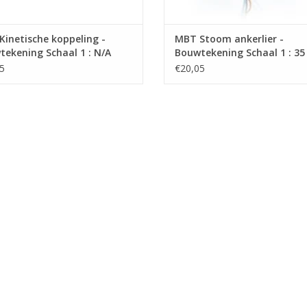
inetische koppeling -
MBT Stoom ankerlier -
ekening Schaal 1 : N/A
Bouwtekening Schaal 1 : 35
7.009)
(11.17.010)
5
€20,05