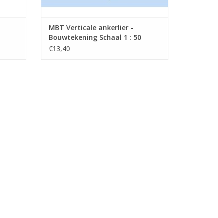
MBT Verticale ankerlier -
Bouwtekening Schaal 1 : 50
(11.17.011)
€13,40