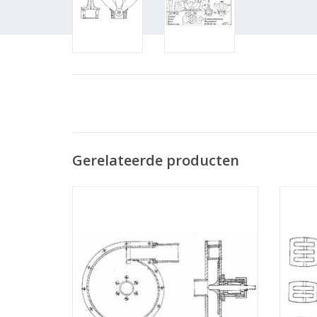
Gerelateerde producten
MBT Centrifugaalpomp - Bouwtekening
MBT 
Schaal 1 : N/A (11.17.003)
Bouwt
TOEVOEGEN AAN WINKELWAGEN
TO