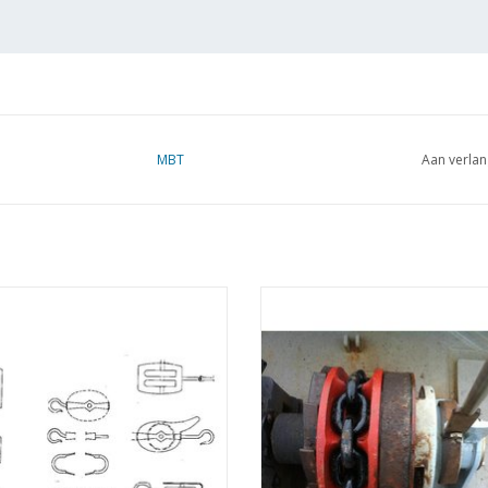
MBT
Aan verlan
Tuigblokken voor zeilschepen -
MBT Kettingschijf, nestenschijf
ekening Schaal 1 : N/A (11.17.004)
Bouwtekening Schaal 1 : N/A (11.1
EVOEGEN AAN WINKELWAGEN
TOEVOEGEN AAN WINKELWA