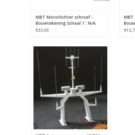
MBT Motorlichter schroef -
MBT K
Bouwtekening Schaal 1 : N/A
Bouwt
(11.17.008)
(11.1
€33,00
€13,7
Antennemast voor KNRM reddingboot
type Valentijn
TOEVOEGEN AAN WINKELWAGEN