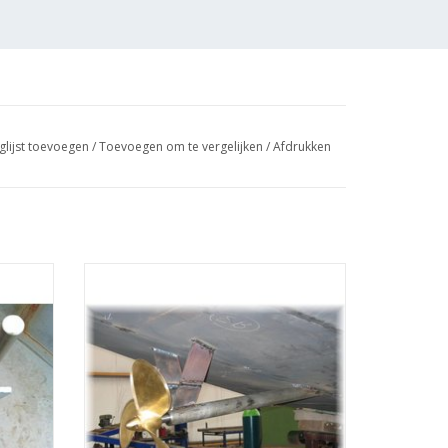
glijst toevoegen
/
Toevoegen om te vergelijken
/
Afdrukken
 -
MBT Schroef - Bouwtekening Schaal 1 : N/A
7.005)
(11.17.006)
GEN
TOEVOEGEN AAN WINKELWAGEN