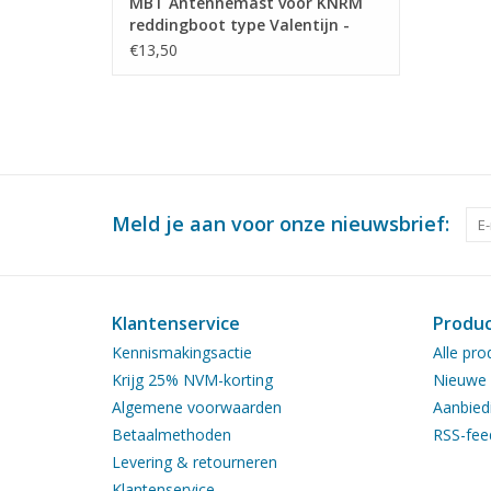
MBT Antennemast voor KNRM
reddingboot type Valentijn -
Bouwtekening Schaal 1 : XX
€13,50
(11.17.012)
Meld je aan voor onze nieuwsbrief:
Klantenservice
Produ
Kennismakingsactie
Alle pro
Krijg 25% NVM-korting
Nieuwe 
Algemene voorwaarden
Aanbied
Betaalmethoden
RSS-fee
Levering & retourneren
Klantenservice