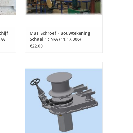
hijf
MBT Schroef - Bouwtekening
N/A
Schaal 1 : N/A (11.17.006)
€22,00
ening
MBT Verticale ankerlier - Bouwtekening
Schaal 1 : 50 (11.17.011)
GEN
TOEVOEGEN AAN WINKELWAGEN