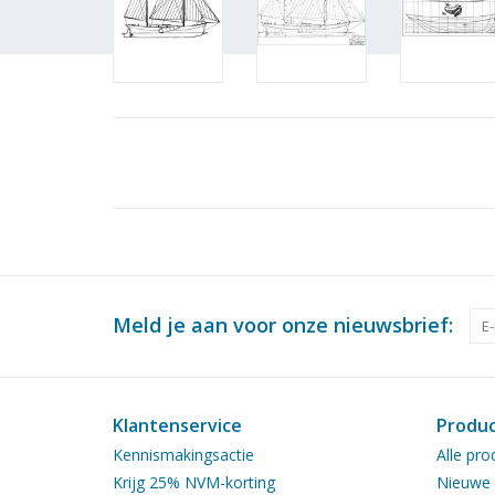
Meld je aan voor onze nieuwsbrief:
Klantenservice
Produ
Kennismakingsactie
Alle pro
Krijg 25% NVM-korting
Nieuwe 