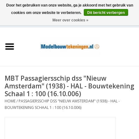
Door het gebruiken van onze website, ga je akkoord met het gebruik van
cookies om onze website te verbeteren.
Dit bericht verbergen
Meer over cookies »
0 Artikelen - €0,00
Home
Schepen
Treinen
MBT Passagiersschip dss "Nieuw
Houtbouw
Amsterdam" (1938) - HAL - Bouwtekening
Schaal 1 : 100 (16.10.006)
Scenery
HOME
/
PASSAGIERSSCHIP DSS "NIEUW AMSTERDAM" (1938) - HAL -
BOUWTEKENING SCHAAL 1 : 100 (16.10.006)
Machines
Documentatie