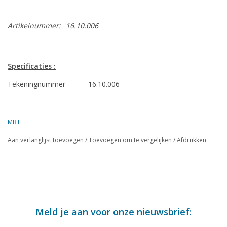
Artikelnummer:
16.10.006
Specificaties :
Tekeningnummer
16.10.006
Omschrijving
passagiersschip dss "Nieuw Amsterdam" (19
Kwaliteit
sp/lijnen 1:200; algemeen plan; sommige b
MBT
aan ÌÎå©ÌÎå©n zijde
Aan verlanglijst toevoegen
/
Toevoegen om te vergelijken
/
Afdrukken
Ì´Ì_
Moeilijkheidsgraad
Schaal
1 : 100
Aantal bladen A00
10
Aantal bladen A0
0
Meld je aan voor onze nieuwsbrief:
Aantal bladen A1
0