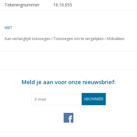
Tekeningnummer
16.10.055
Omschrijving
m.s. Aldabi (1977) - v. Nievelt
Goudriaan
MBT
Kwaliteit
algemeen plan; sp/lijnen
Aan verlanglijst toevoegen
/
Toevoegen om te vergelijken
/
Afdrukken
Moeilijkheidsgraad
D
Schaal
1 : 100
Aantal bladen A00
5
Aantal bladen A0
0
Meld je aan voor onze nieuwsbrief:
Aantal bladen A1
0
Aantal bladen A2
0
ABONNEER
Aantal bladen A3
0
Aantal bladen A4
0
Totaal aantal bladen
5