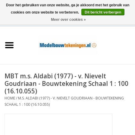
Door het gebruiken van onze website, ga je akkoord met het gebruik van
cookies om onze website te verbeteren.
Dit bericht verbergen
Meer over cookies »
0 Artikelen - €0,00
Home
Schepen
Treinen
MBT m.s. Aldabi (1977) - v. Nievelt
Houtbouw
Goudriaan - Bouwtekening Schaal 1 : 100
(16.10.055)
Scenery
HOME
/
M.S. ALDABI (1977) - V. NIEVELT GOUDRIAAN - BOUWTEKENING
SCHAAL 1 : 100 (16.10.055)
Machines
Documentatie