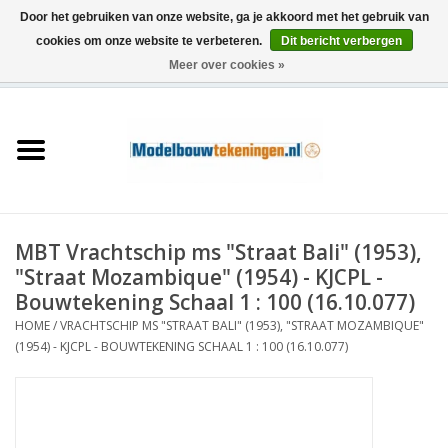
Door het gebruiken van onze website, ga je akkoord met het gebruik van
cookies om onze website te verbeteren.
Dit bericht verbergen
Meer over cookies »
0 Artikelen - €0,00
Home
Schepen
Treinen
MBT Vrachtschip ms "Straat Bali" (1953),
Houtbouw
"Straat Mozambique" (1954) - KJCPL -
Bouwtekening Schaal 1 : 100 (16.10.077)
Scenery
HOME
/
VRACHTSCHIP MS "STRAAT BALI" (1953), "STRAAT MOZAMBIQUE"
(1954) - KJCPL - BOUWTEKENING SCHAAL 1 : 100 (16.10.077)
Machines
Documentatie