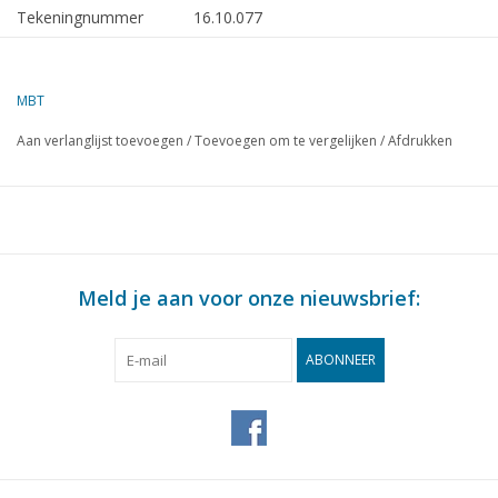
Tekeningnummer
16.10.077
Omschrijving
vrachtschip ms "Straat Bali" (1953), "Str
(1954) - KJCPL
MBT
Kwaliteit
algemeen plan; sp/lijnen; kleurenschema
Aan verlanglijst toevoegen
/
Toevoegen om te vergelijken
/
Afdrukken
Moeilijkheidsgraad
D
Schaal
1 : 100
Aantal bladen A00
5
Aantal bladen A0
0
Meld je aan voor onze nieuwsbrief:
Aantal bladen A1
0
Aantal bladen A2
0
ABONNEER
Aantal bladen A3
0
Aantal bladen A4
0
Totaal aantal bladen
5