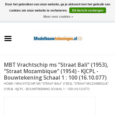
Door het gebruiken van onze website, ga je akkoord met het gebruik van
cookies om onze website te verbeteren.
Dit bericht verbergen
Meer over cookies »
0 Artikelen - €0,00
Home
Schepen
Treinen
MBT Vrachtschip ms "Straat Bali" (1953),
Houtbouw
"Straat Mozambique" (1954) - KJCPL -
Bouwtekening Schaal 1 : 100 (16.10.077)
Scenery
HOME
/
VRACHTSCHIP MS "STRAAT BALI" (1953), "STRAAT MOZAMBIQUE"
(1954) - KJCPL - BOUWTEKENING SCHAAL 1 : 100 (16.10.077)
Machines
Documentatie