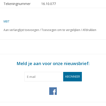
Tekeningnummer
16.10.077
Omschrijving
vrachtschip ms "Straat Bali" (1953), "Str
(1954) - KJCPL
MBT
Kwaliteit
algemeen plan; sp/lijnen; kleurenschema
Aan verlanglijst toevoegen
/
Toevoegen om te vergelijken
/
Afdrukken
Moeilijkheidsgraad
D
Schaal
1 : 100
Aantal bladen A00
5
Aantal bladen A0
0
Meld je aan voor onze nieuwsbrief:
Aantal bladen A1
0
Aantal bladen A2
0
ABONNEER
Aantal bladen A3
0
Aantal bladen A4
0
Totaal aantal bladen
5