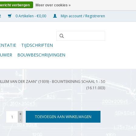
bericht verbergen
Meer over cookies »
0 Artikelen - €0,00
Mijn account / Registreren
NTATIE
TIJDSCHRIFTEN
OUWER
BOUWBESCHRIJVINGEN
LLEM VAN DER ZAAN" (1939) - BOUWTEKENING SCHAAL 1 : 50
(16.11.003)
+
TOEVOEGEN AAN WINKELWAGEN
-