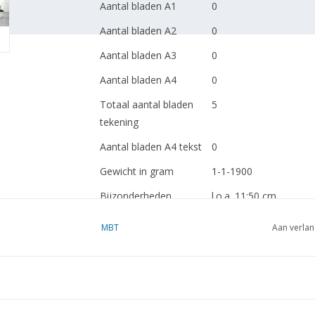
Aantal bladen A1
0
Aantal bladen A2
0
Aantal bladen A3
0
Aantal bladen A4
0
Totaal aantal bladen
5
tekening
Aantal bladen A4 tekst
0
Gewicht in gram
1-1-1900
Bijzonderheden
l.o.a. 11:50 cm
MBT
Aan verlan
zie 10.11.003 voor een
modelbouwtekening
Opmerkingen
artek 0073
Ì´Ì_