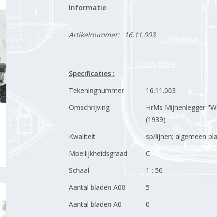
Informatie
Artikelnummer:
16.11.003
Specificaties :
Tekeningnummer
16.11.003
Omschrijving
HrMs Mijnenlegger "Wi
(1939)
Kwaliteit
sp/lijnen; algemeen pl
Moeilijkheidsgraad
C
Schaal
1 : 50
Aantal bladen A00
5
Aantal bladen A0
0