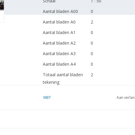
Schaal
1 : 50
Aantal bladen A00
0
Aantal bladen A0
2
Aantal bladen A1
0
Aantal bladen A2
0
Aantal bladen A3
0
Aantal bladen A4
0
Totaal aantal bladen
2
tekening
Aantal bladen A4 tekst
0
MBT
Aan verlan
Gewicht in gram
185
Bijzonderheden
Scheepswerf H.J. Koo
l.o.a. 61 cm