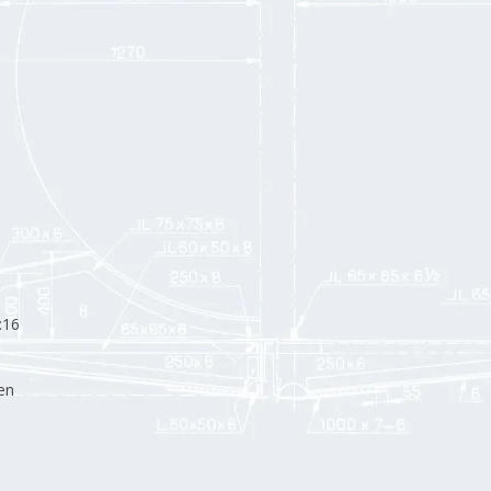
:16
en