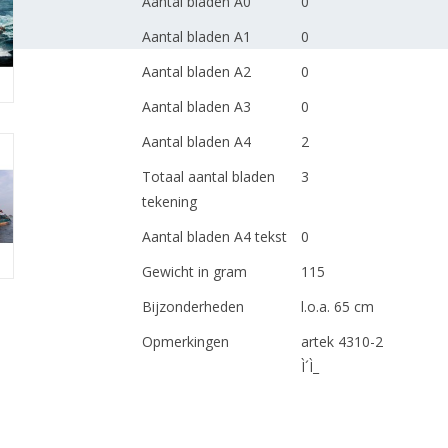
Aantal bladen A0
0
Aantal bladen A1
0
Aantal bladen A2
0
Aantal bladen A3
0
Aantal bladen A4
2
Totaal aantal bladen
3
tekening
Aantal bladen A4 tekst
0
Gewicht in gram
115
Bijzonderheden
l.o.a. 65 cm
Opmerkingen
artek 4310-2
Ì´Ì_