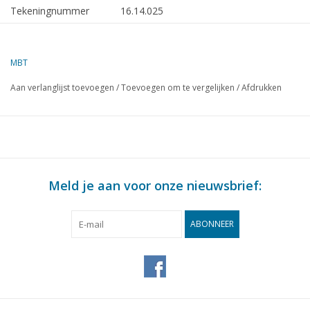
Tekeningnummer
16.14.025
Omschrijving
supply ms Kingfish (1982) - Feronia Int.
Shipping
MBT
Kwaliteit
algemeen plan; spantenplan; doorsnedes
Aan verlanglijst toevoegen
/
Toevoegen om te vergelijken
/
Afdrukken
Moeilijkheidsgraad
D
Schaal
1 : 100
Aantal bladen A00
1
Aantal bladen A0
0
Meld je aan voor onze nieuwsbrief:
Aantal bladen A1
0
Aantal bladen A2
0
ABONNEER
Aantal bladen A3
0
Aantal bladen A4
0
Totaal aantal bladen
1