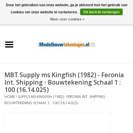
Door het gebruiken van onze website, ga je akkoord met het gebruik van
cookies om onze website te verbeteren.
Dit bericht verbergen
Meer over cookies »
0 Artikelen - €0,00
Home
Schepen
Treinen
MBT Supply ms Kingfish (1982) - Feronia
Houtbouw
Int. Shipping - Bouwtekening Schaal 1 :
100 (16.14.025)
Scenery
HOME
/
SUPPLY MS KINGFISH (1982) - FERONIA INT. SHIPPING -
BOUWTEKENING SCHAAL 1 : 100 (16.14.025)
Machines
Documentatie