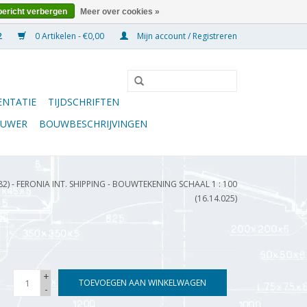
bericht verbergen
Meer over cookies »
0 Artikelen - €0,00
Mijn account / Registreren
NTATIE
TIJDSCHRIFTEN
OUWER
BOUWBESCHRIJVINGEN
82) - FERONIA INT. SHIPPING - BOUWTEKENING SCHAAL 1 : 100
(16.14.025)
+
TOEVOEGEN AAN WINKELWAGEN
-