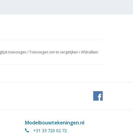
glijst toevoegen
/
Toevoegen om te vergelijken
/
Afdrukken
001 overgenomen
, later Seacor.
Modelbouwtekeningen.nl
+31 33 720 02 72