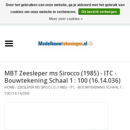
Door het gebruiken van onze website, ga je akkoord met het gebruik van
cookies om onze website te verbeteren.
Dit bericht verbergen
Meer over cookies »
0 Artikelen - €0,00
Home
Schepen
Treinen
MBT Zeesleper ms Sirocco (1985) - ITC -
Houtbouw
Bouwtekening Schaal 1 : 100 (16.14.036)
HOME
/
ZEESLEPER MS SIROCCO (1985) - ITC - BOUWTEKENING SCHAAL 1 :
Scenery
100 (16.14.036)
Machines
Documentatie