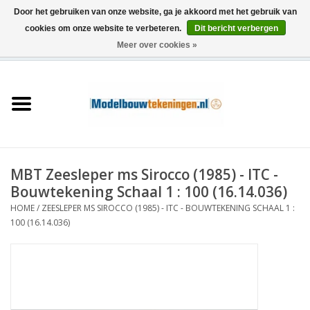
Door het gebruiken van onze website, ga je akkoord met het gebruik van
cookies om onze website te verbeteren.
Dit bericht verbergen
Meer over cookies »
0 Artikelen - €0,00
Home
Schepen
Treinen
MBT Zeesleper ms Sirocco (1985) - ITC -
Houtbouw
Bouwtekening Schaal 1 : 100 (16.14.036)
HOME
/
ZEESLEPER MS SIROCCO (1985) - ITC - BOUWTEKENING SCHAAL 1 :
Scenery
100 (16.14.036)
Machines
Documentatie