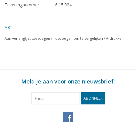
Tekeningnummer
16.15.024
Omschrijving
tankschip ms Argovia - (1956) - Int.
Riviertankscheepvaart Mij.
MBT
Kwaliteit
algemeen plan; spantenplan
Aan verlanglijst toevoegen
/
Toevoegen om te vergelijken
/
Afdrukken
Moeilijkheidsgraad
D
Schaal
1 : 100
Aantal bladen A00
1
Aantal bladen A0
0
Meld je aan voor onze nieuwsbrief:
Aantal bladen A1
0
Aantal bladen A2
0
ABONNEER
Aantal bladen A3
0
Aantal bladen A4
0
Totaal aantal bladen
1