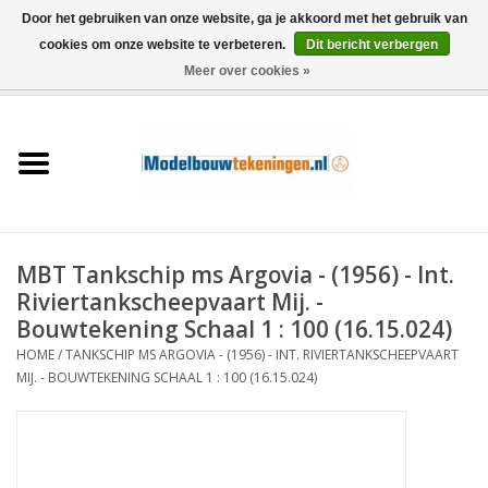
Door het gebruiken van onze website, ga je akkoord met het gebruik van
cookies om onze website te verbeteren.
Dit bericht verbergen
Meer over cookies »
0 Artikelen - €0,00
Home
Schepen
Treinen
MBT Tankschip ms Argovia - (1956) - Int.
Houtbouw
Riviertankscheepvaart Mij. -
Bouwtekening Schaal 1 : 100 (16.15.024)
Scenery
HOME
/
TANKSCHIP MS ARGOVIA - (1956) - INT. RIVIERTANKSCHEEPVAART
MIJ. - BOUWTEKENING SCHAAL 1 : 100 (16.15.024)
Machines
Documentatie