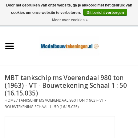
Door het gebruiken van onze website, ga je akkoord met het gebruik van
cookies om onze website te verbeteren.
Dit bericht verbergen
Meer over cookies »
0 Artikelen - €0,00
Home
Schepen
Treinen
MBT tankschip ms Voerendaal 980 ton
Houtbouw
(1963) - VT - Bouwtekening Schaal 1 : 50
(16.15.035)
Scenery
HOME
/
TANKSCHIP MS VOERENDAAL 980 TON (1963) - VT -
BOUWTEKENING SCHAAL 1 : 50 (16.15.035)
Machines
Documentatie