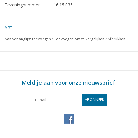
Tekeningnummer
16.15.035
Omschrijving
tankschip ms Voerendaal 980 ton
(1963) - VT
MBT
Kwaliteit
algemeen plan; sp/lijnenplan
Aan verlanglijst toevoegen
/
Toevoegen om te vergelijken
/
Afdrukken
Moeilijkheidsgraad
D
Schaal
1 : 50
Aantal bladen A00
0
Aantal bladen A0
1
Meld je aan voor onze nieuwsbrief:
Aantal bladen A1
1
Aantal bladen A2
0
ABONNEER
Aantal bladen A3
0
Aantal bladen A4
0
Totaal aantal bladen
2