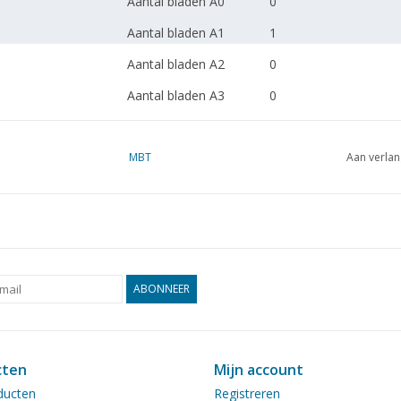
Aantal bladen A0
0
Aantal bladen A1
1
Aantal bladen A2
0
Aantal bladen A3
0
Aantal bladen A4
0
Totaal aantal bladen
MBT
2
Aan verlan
tekening
Aantal bladen A4 tekst
0
Gewicht in gram
0
Bijzonderheden
l.o.a. 1:43 cm
ABONNEER
Opmerkingen
artek 4431
reder??
cten
Mijn account
ducten
Registreren