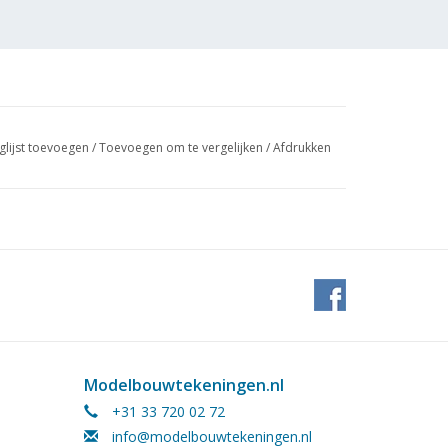
glijst toevoegen
/
Toevoegen om te vergelijken
/
Afdrukken
, maar algemeen plan en constructieplan bieden
voor de bouw van een model
Modelbouwtekeningen.nl
+31 33 720 02 72
info@modelbouwtekeningen.nl