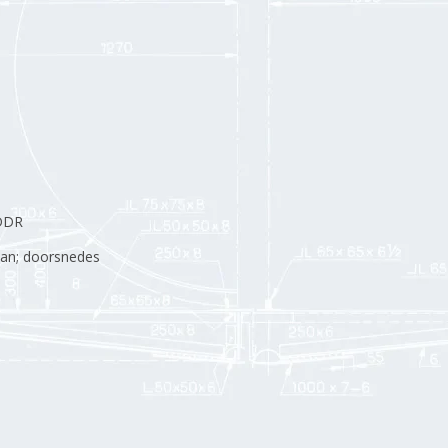
 DDR
lan; doorsnedes