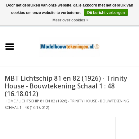
Door het gebruiken van onze website, ga je akkoord met het gebruik van
cookies om onze website te verbeteren.
Dit bericht verbergen
Meer over cookies »
0 Artikelen - €0,00
Home
Schepen
Treinen
MBT Lichtschip 81 en 82 (1926) - Trinity
Houtbouw
House - Bouwtekening Schaal 1 : 48
(16.18.012)
Scenery
HOME
/
LICHTSCHIP 81 EN 82 (1926) - TRINITY HOUSE - BOUWTEKENING
SCHAAL 1 : 48 (16.18.012)
Machines
Documentatie