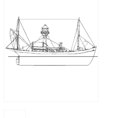
Tijdschriften
Nieuwe tekeningen
NIEUWE TIJDSCHRIFTEN
ABONNEMENT DE
MODELBOUWER
Bouwbeschrijvingen