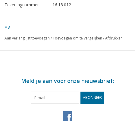
Tekeningnummer
16.18.012
Omschrijving
lichtschip 81 en 82 (1926) - Trinity
House
MBT
Kwaliteit
sp/lijnen 1:24; algemeen plan
Aan verlanglijst toevoegen
/
Toevoegen om te vergelijken
/
Afdrukken
Moeilijkheidsgraad
D
Schaal
1 : 48
Aantal bladen A00
2
Aantal bladen A0
0
Meld je aan voor onze nieuwsbrief:
Aantal bladen A1
0
Aantal bladen A2
0
ABONNEER
Aantal bladen A3
0
Aantal bladen A4
0
Totaal aantal bladen
2