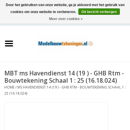
Door het gebruiken van onze website, ga je akkoord met het gebruik van
cookies om onze website te verbeteren.
Dit bericht verbergen
Meer over cookies »
0 Artikelen - €0,00
Home
Schepen
Treinen
MBT ms Havendienst 14 (19 ) - GHB Rtm -
Houtbouw
Bouwtekening Schaal 1 : 25 (16.18.024)
HOME
/
MS HAVENDIENST 14 (19 ) - GHB RTM - BOUWTEKENING SCHAAL 1 :
Scenery
25 (16.18.024)
Machines
Documentatie