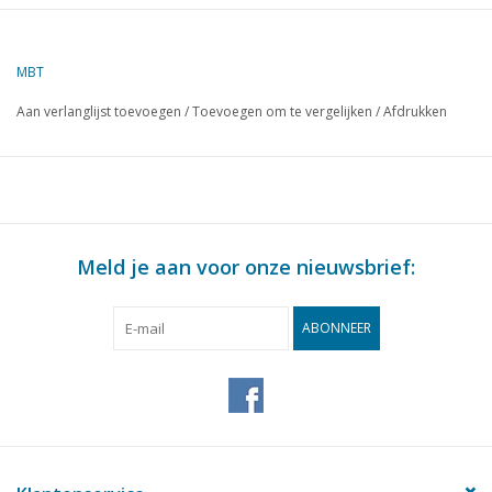
Omschrijving
ms Havendienst 14 (19Ì´Ì_ ) -
GHB Rtm
MBT
Kwaliteit
algemeen plan; sp/lijnen 1:10
Aan verlanglijst toevoegen
/
Toevoegen om te vergelijken
/
Afdrukken
Moeilijkheidsgraad
D
Schaal
1 : 25
Aantal bladen A00
1
Aantal bladen A0
1
Meld je aan voor onze nieuwsbrief:
Aantal bladen A1
0
Aantal bladen A2
0
ABONNEER
Aantal bladen A3
0
Aantal bladen A4
0
Totaal aantal bladen
2
tekening