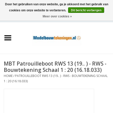
Door het gebruiken van onze website, ga je akkoord met het gebruik van
cookies om onze website te verbeteren.
Dit bericht verbergen
Meer over cookies »
0 Artikelen - €0,00
Home
Schepen
Treinen
MBT Patrouilleboot RWS 13 (19.. ) - RWS -
Houtbouw
Bouwtekening Schaal 1 : 20 (16.18.033)
HOME
/
PATROUILLEBOOT RWS 13 (19.. ) - RWS - BOUWTEKENING SCHAAL
Scenery
1 : 20 (16.18.033)
Machines
Documentatie