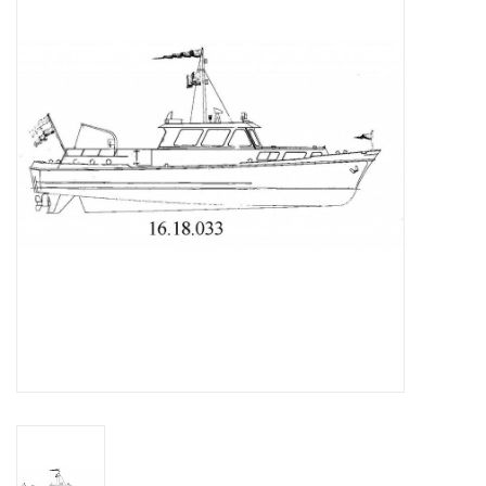
Tijdschriften
Nieuwe tekeningen
NIEUWE TIJDSCHRIFTEN
ABONNEMENT DE
MODELBOUWER
Bouwbeschrijvingen