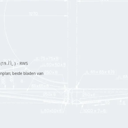
9..Ì´Ì_ ) - RWS
enplan; beide bladen van