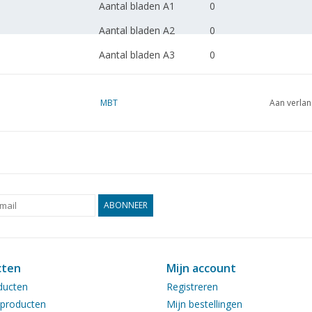
Aantal bladen A1
0
Aantal bladen A2
0
Aantal bladen A3
0
Aantal bladen A4
0
Totaal aantal bladen
MBT
2
Aan verlan
tekening
Aantal bladen A4 tekst
0
Gewicht in gram
145
Bijzonderheden
l.o.a. 79 cm
ABONNEER
Opmerkingen
artek 4366
cten
Mijn account
ducten
Registreren
producten
Mijn bestellingen