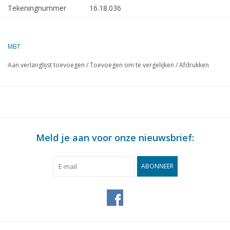
Tekeningnummer
16.18.036
Omschrijving
loodstender ms Walvis (1963) - Loodswez
Nederland
MBT
Kwaliteit
algemeen plan; sp/lijnen 1:20
Aan verlanglijst toevoegen
/
Toevoegen om te vergelijken
/
Afdrukken
Moeilijkheidsgraad
D
Schaal
1 : 25
Aantal bladen A00
1
Aantal bladen A0
2
Meld je aan voor onze nieuwsbrief:
Aantal bladen A1
0
Aantal bladen A2
0
ABONNEER
Aantal bladen A3
0
Aantal bladen A4
0
Totaal aantal bladen
3