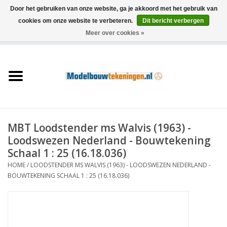
Door het gebruiken van onze website, ga je akkoord met het gebruik van
cookies om onze website te verbeteren.
Dit bericht verbergen
Meer over cookies »
0 Artikelen - €0,00
Home
Schepen
Treinen
MBT Loodstender ms Walvis (1963) -
Houtbouw
Loodswezen Nederland - Bouwtekening
Schaal 1 : 25 (16.18.036)
Scenery
HOME
/
LOODSTENDER MS WALVIS (1963) - LOODSWEZEN NEDERLAND -
BOUWTEKENING SCHAAL 1 : 25 (16.18.036)
Machines
Documentatie