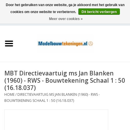
Door het gebruiken van onze website, ga je akkoord met het gebruik van
cookies om onze website te verbeteren.
Dit bericht verbergen
Meer over cookies »
0 Artikelen - €0,00
Home
Schepen
Treinen
MBT Directievaartuig ms Jan Blanken
Houtbouw
(1960) - RWS - Bouwtekening Schaal 1 : 50
(16.18.037)
Scenery
HOME
/
DIRECTIEVAARTUIG MS JAN BLANKEN (1960) - RWS -
BOUWTEKENING SCHAAL 1 : 50 (16.18.037)
Machines
Documentatie