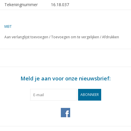
Tekeningnummer
16.18.037
Omschrijving
directievaartuig ms Jan Blanken (1960) -
RWS
MBT
Kwaliteit
algemeen plan; sp/lijnen (1:20); 1 foto
Aan verlanglijst toevoegen
/
Toevoegen om te vergelijken
/
Afdrukken
Moeilijkheidsgraad
D
Schaal
1 : 50
Aantal bladen A00
0
Aantal bladen A0
1
Meld je aan voor onze nieuwsbrief:
Aantal bladen A1
1
Aantal bladen A2
0
ABONNEER
Aantal bladen A3
0
Aantal bladen A4
0
Totaal aantal bladen
2