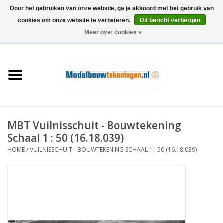
Door het gebruiken van onze website, ga je akkoord met het gebruik van
cookies om onze website te verbeteren.
Dit bericht verbergen
Meer over cookies »
0 Artikelen - €0,00
Home
Schepen
Treinen
MBT Vuilnisschuit - Bouwtekening
Houtbouw
Schaal 1 : 50 (16.18.039)
HOME
/
VUILNISSCHUIT - BOUWTEKENING SCHAAL 1 : 50 (16.18.039)
Scenery
Machines
Documentatie