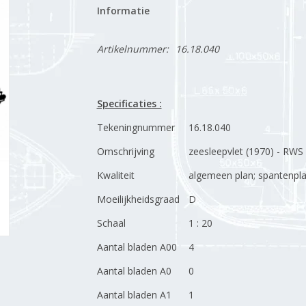
Informatie
Artikelnummer:
16.18.040
Specificaties :
Tekeningnummer
16.18.040
Omschrijving
zeesleepvlet (1970) - RWS
Kwaliteit
algemeen plan; spantenplan
Moeilijkheidsgraad
D
Schaal
1 : 20
Aantal bladen A00
4
Aantal bladen A0
0
Aantal bladen A1
1