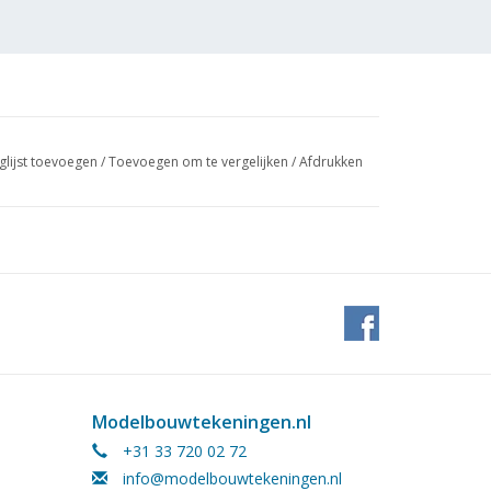
glijst toevoegen
/
Toevoegen om te vergelijken
/
Afdrukken
xeen zijaanzicht van de HECO Pushycat 46
seerd is.
Modelbouwtekeningen.nl
+31 33 720 02 72
info@modelbouwtekeningen.nl