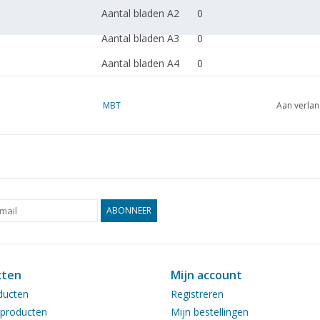
Aantal bladen A2
0
Aantal bladen A3
0
Aantal bladen A4
0
Totaal aantal bladen
5
tekening
MBT
Aan verlan
Aantal bladen A4
0
tekst
Gewicht in gram
385
Bijzonderheden
l.o.a. 71 cm
ABONNEER
De tekeningset bevara t e
Plus, waarop dit schip geba
cten
Mijn account
Opmerkingen
artek 4359
ducten
Registreren
producten
Mijn bestellingen