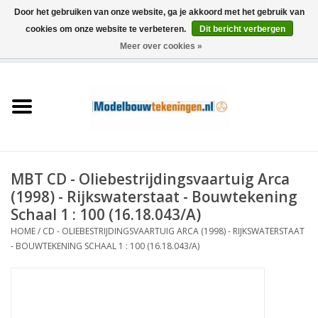
Door het gebruiken van onze website, ga je akkoord met het gebruik van
cookies om onze website te verbeteren.
Dit bericht verbergen
Meer over cookies »
0 Artikelen - €0,00
Home
Schepen
Treinen
MBT CD - Oliebestrijdingsvaartuig Arca
Houtbouw
(1998) - Rijkswaterstaat - Bouwtekening
Schaal 1 : 100 (16.18.043/A)
Scenery
HOME
/
CD - OLIEBESTRIJDINGSVAARTUIG ARCA (1998) - RIJKSWATERSTAAT
- BOUWTEKENING SCHAAL 1 : 100 (16.18.043/A)
Machines
Documentatie