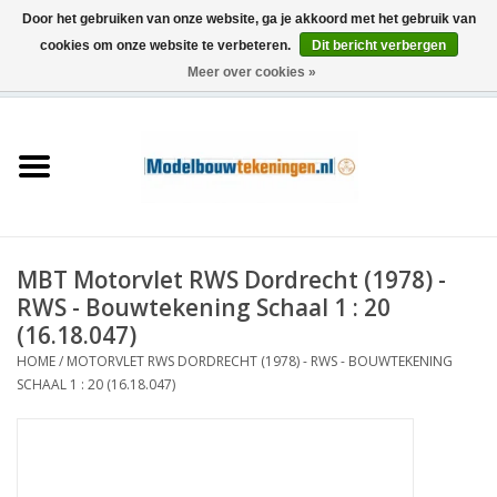
Door het gebruiken van onze website, ga je akkoord met het gebruik van
cookies om onze website te verbeteren.
Dit bericht verbergen
Meer over cookies »
0 Artikelen - €0,00
Home
Schepen
Treinen
MBT Motorvlet RWS Dordrecht (1978) -
Houtbouw
RWS - Bouwtekening Schaal 1 : 20
(16.18.047)
Scenery
HOME
/
MOTORVLET RWS DORDRECHT (1978) - RWS - BOUWTEKENING
SCHAAL 1 : 20 (16.18.047)
Machines
Documentatie