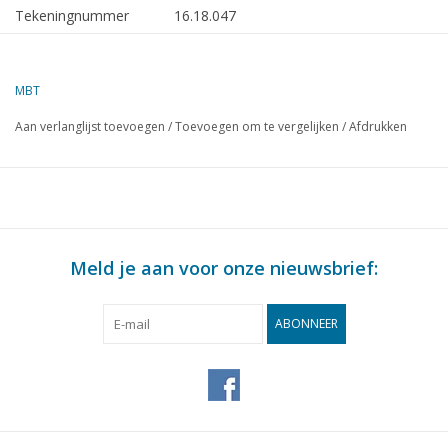
Tekeningnummer
16.18.047
Omschrijving
motorvlet RWS Dordrecht (1978) -
RWS
MBT
Kwaliteit
algemeen plan; sp/lijnen 1:20
Aan verlanglijst toevoegen
/
Toevoegen om te vergelijken
/
Afdrukken
Moeilijkheidsgraad
D
Schaal
1 : 20
Aantal bladen A00
1
Aantal bladen A0
2
Meld je aan voor onze nieuwsbrief:
Aantal bladen A1
0
Aantal bladen A2
0
ABONNEER
Aantal bladen A3
0
Aantal bladen A4
0
Totaal aantal bladen
3