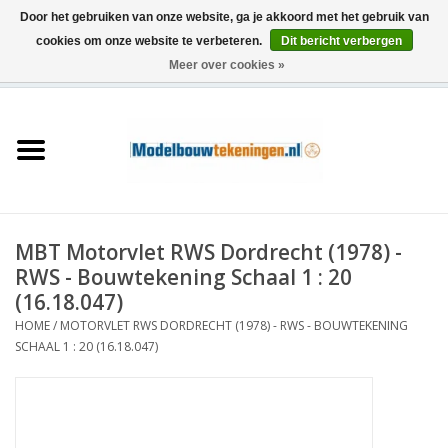
Door het gebruiken van onze website, ga je akkoord met het gebruik van
cookies om onze website te verbeteren.
Dit bericht verbergen
Meer over cookies »
0 Artikelen - €0,00
Home
Schepen
Treinen
MBT Motorvlet RWS Dordrecht (1978) -
Houtbouw
RWS - Bouwtekening Schaal 1 : 20
(16.18.047)
Scenery
HOME
/
MOTORVLET RWS DORDRECHT (1978) - RWS - BOUWTEKENING
SCHAAL 1 : 20 (16.18.047)
Machines
Documentatie