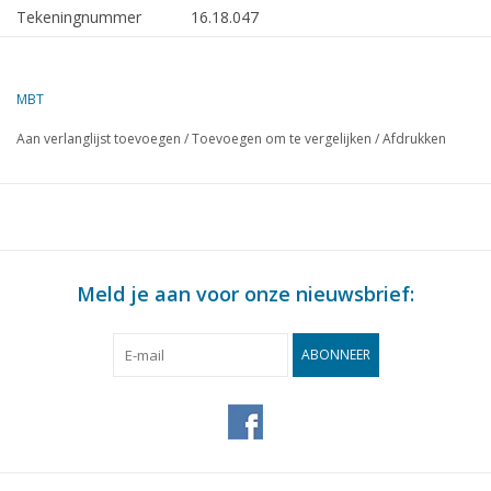
Tekeningnummer
16.18.047
Omschrijving
motorvlet RWS Dordrecht (1978) -
RWS
MBT
Kwaliteit
algemeen plan; sp/lijnen 1:20
Aan verlanglijst toevoegen
/
Toevoegen om te vergelijken
/
Afdrukken
Moeilijkheidsgraad
D
Schaal
1 : 20
Aantal bladen A00
1
Aantal bladen A0
2
Meld je aan voor onze nieuwsbrief:
Aantal bladen A1
0
Aantal bladen A2
0
ABONNEER
Aantal bladen A3
0
Aantal bladen A4
0
Totaal aantal bladen
3