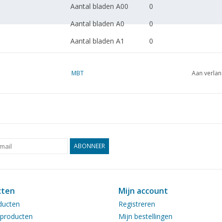
Aantal bladen A00
0
Aantal bladen A0
0
Aantal bladen A1
0
Aantal bladen A2
0
MBT
Aan verlan
Aantal bladen A3
2
Aantal bladen A4
0
Totaal aantal bladen
2
tekening
Aantal bladen A4 tekst
0
ABONNEER
Gewicht in gram
45
Bijzonderheden
dM 1979/4,5, 1986/9
cten
Mijn account
Opmerkingen
ducten
Registreren
producten
Mijn bestellingen