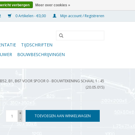
bericht verbergen
Meer over cookies »
0 Artikelen - €0,00
Mijn account / Registreren
NTATIE
TIJDSCHRIFTEN
OUWER
BOUWBESCHRIJVINGEN
AB52, B1, B67 VOOR SPOOR 0 - BOUWTEKENING SCHAAL 1 : 45
(20.05.015)
+
TOEVOEGEN AAN WINKELWAGEN
-