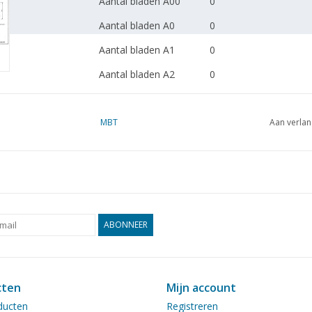
Aantal bladen A00
0
Aantal bladen A0
0
Aantal bladen A1
0
Aantal bladen A2
0
Aantal bladen A3
0
Aantal bladen A4
MBT
2
Aan verlan
Totaal aantal bladen
2
tekening
Aantal bladen A4 tekst
0
Gewicht in gram
45
ABONNEER
Bijzonderheden
dM 1981/6
Opmerkingen
was 20.05.023
cten
Mijn account
ducten
Registreren