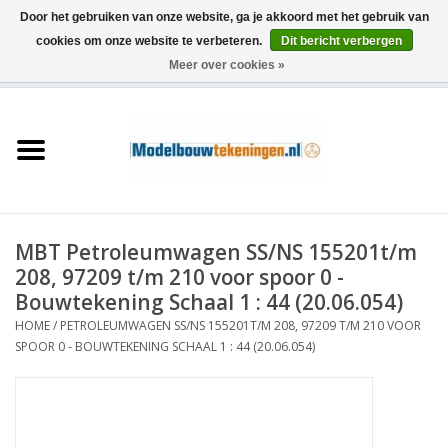
Door het gebruiken van onze website, ga je akkoord met het gebruik van
cookies om onze website te verbeteren.
Dit bericht verbergen
Meer over cookies »
0 Artikelen - €0,00
Home
Schepen
Treinen
MBT Petroleumwagen SS/NS 155201t/m
Houtbouw
208, 97209 t/m 210 voor spoor 0 -
Bouwtekening Schaal 1 : 44 (20.06.054)
Scenery
HOME
/
PETROLEUMWAGEN SS/NS 155201T/M 208, 97209 T/M 210 VOOR
SPOOR 0 - BOUWTEKENING SCHAAL 1 : 44 (20.06.054)
Machines
Documentatie