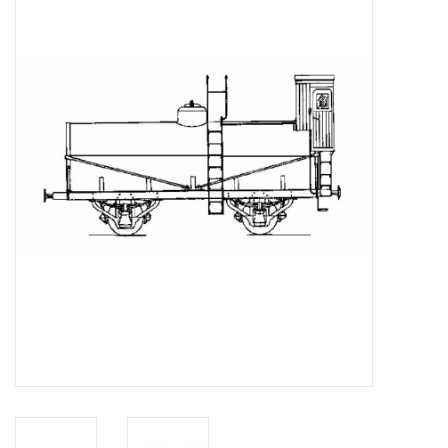
Tijdschriften
Nieuwe tekeningen
NIEUWE TIJDSCHRIFTEN
ABONNEMENT DE
MODELBOUWER
Bouwbeschrijvingen