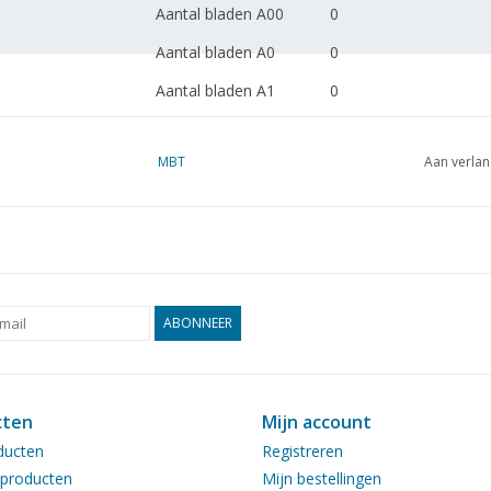
Aantal bladen A00
0
Aantal bladen A0
0
Aantal bladen A1
0
Aantal bladen A2
1
MBT
Aan verlan
Aantal bladen A3
0
Aantal bladen A4
0
Totaal aantal bladen
1
tekening
Aantal bladen A4 tekst
0
ABONNEER
Gewicht in gram
45
Bijzonderheden
dM 1949/5
cten
Mijn account
Kopie artikel: 22.07.001
ducten
Registreren
producten
Mijn bestellingen