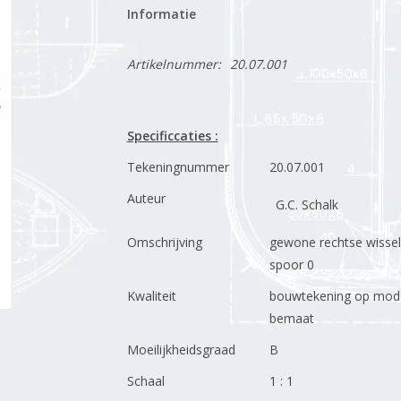
Informatie
Artikelnummer:
20.07.001
Specificcaties :
Tekeningnummer
20.07.001
Auteur
G.C. Schalk
Omschrijving
gewone rechtse wissel 
spoor 0
Kwaliteit
bouwtekening op model
bemaat
Moeilijkheidsgraad
B
Schaal
1 : 1