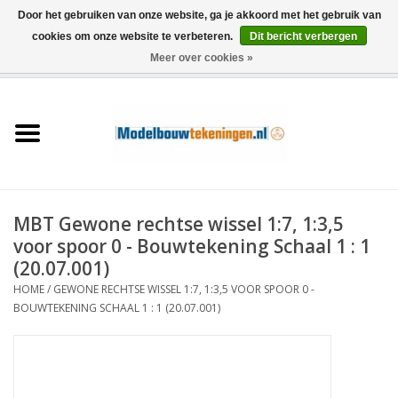
Door het gebruiken van onze website, ga je akkoord met het gebruik van
cookies om onze website te verbeteren.
Dit bericht verbergen
Meer over cookies »
0 Artikelen - €0,00
Home
Schepen
Treinen
MBT Gewone rechtse wissel 1:7, 1:3,5
Houtbouw
voor spoor 0 - Bouwtekening Schaal 1 : 1
(20.07.001)
Scenery
HOME
/
GEWONE RECHTSE WISSEL 1:7, 1:3,5 VOOR SPOOR 0 -
BOUWTEKENING SCHAAL 1 : 1 (20.07.001)
Machines
Documentatie