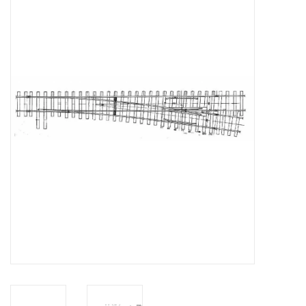
Tijdschriften
Nieuwe tekeningen
NIEUWE TIJDSCHRIFTEN
ABONNEMENT DE
MODELBOUWER
Bouwbeschrijvingen