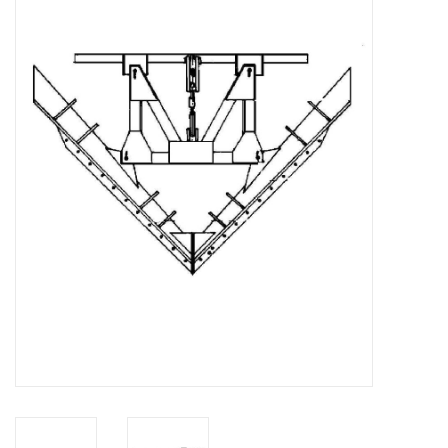
Tijdschriften
Nieuwe tekeningen
NIEUWE TIJDSCHRIFTEN
ABONNEMENT DE
MODELBOUWER
Bouwbeschrijvingen