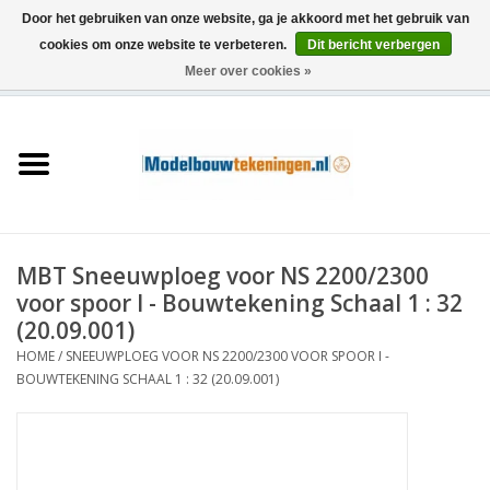
Door het gebruiken van onze website, ga je akkoord met het gebruik van
cookies om onze website te verbeteren.
Dit bericht verbergen
Meer over cookies »
0 Artikelen - €0,00
Home
Schepen
Treinen
MBT Sneeuwploeg voor NS 2200/2300
Houtbouw
voor spoor I - Bouwtekening Schaal 1 : 32
(20.09.001)
Scenery
HOME
/
SNEEUWPLOEG VOOR NS 2200/2300 VOOR SPOOR I -
BOUWTEKENING SCHAAL 1 : 32 (20.09.001)
Machines
Documentatie