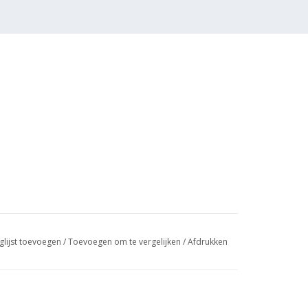
glijst toevoegen
/
Toevoegen om te vergelijken
/
Afdrukken
 (3 blz)