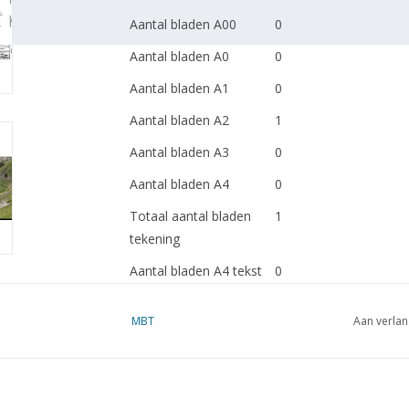
Aantal bladen A00
0
Aantal bladen A0
0
Aantal bladen A1
0
Aantal bladen A2
1
Aantal bladen A3
0
Aantal bladen A4
0
Totaal aantal bladen
1
tekening
Aantal bladen A4 tekst
0
Gewicht in gram
45
MBT
Aan verlan
Bijzonderheden
dM 1983/8
Kopie artikel: 22.30.002