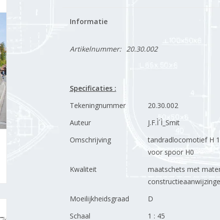
Informatie
Artikelnummer:
20.30.002
Specificaties :
Tekeningnummer
20.30.002
Auteur
J.F.Ì´Ì_Smit
Omschrijving
tandradlocomotief H 1
voor spoor H0
Kwaliteit
maatschets met maten
constructieaanwijzing
Moeilijkheidsgraad
D
Schaal
1 : 45