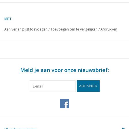
Auteur
J.F.Smit
MBT
Omschrijving
motorrijtuig OSM/NBM 91-94
Aan verlanglijst toevoegen
/
Toevoegen om te vergelijken
/
Afdrukken
Kwaliteit
uitgebreide maatschets met maten protot
kleurenschema
Moeilijkheidsgraad
C
Schaal
1 : 32
Aantal bladen A00
0
Meld je aan voor onze nieuwsbrief:
Aantal bladen A0
0
ABONNEER
Aantal bladen A1
0
Aantal bladen A2
1
Aantal bladen A3
0
Aantal bladen A4
0