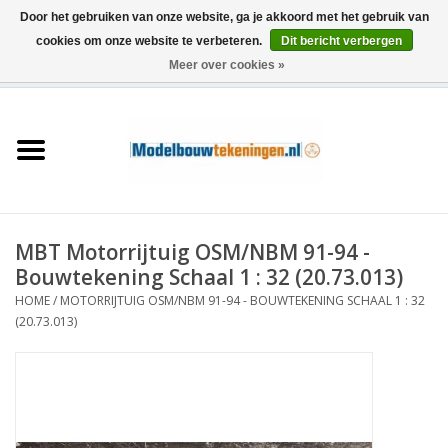
Door het gebruiken van onze website, ga je akkoord met het gebruik van
cookies om onze website te verbeteren.
Dit bericht verbergen
Meer over cookies »
0 Artikelen - €0,00
Home
Schepen
Treinen
MBT Motorrijtuig OSM/NBM 91-94 -
Houtbouw
Bouwtekening Schaal 1 : 32 (20.73.013)
HOME
/
MOTORRIJTUIG OSM/NBM 91-94 - BOUWTEKENING SCHAAL 1 : 32
Scenery
(20.73.013)
Machines
Documentatie