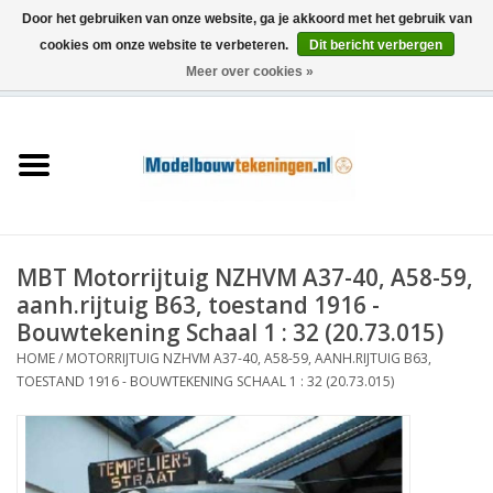
Door het gebruiken van onze website, ga je akkoord met het gebruik van
cookies om onze website te verbeteren.
Dit bericht verbergen
Meer over cookies »
0 Artikelen - €0,00
Home
Schepen
Treinen
MBT Motorrijtuig NZHVM A37-40, A58-59,
Houtbouw
aanh.rijtuig B63, toestand 1916 -
Bouwtekening Schaal 1 : 32 (20.73.015)
Scenery
HOME
/
MOTORRIJTUIG NZHVM A37-40, A58-59, AANH.RIJTUIG B63,
TOESTAND 1916 - BOUWTEKENING SCHAAL 1 : 32 (20.73.015)
Machines
Documentatie