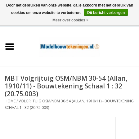
Door het gebruiken van onze website, ga je akkoord met het gebruik van
cookies om onze website te verbeteren.
Dit bericht verbergen
Meer over cookies »
0 Artikelen - €0,00
Home
Schepen
Treinen
MBT Volgrijtuig OSM/NBM 30-54 (Allan,
Houtbouw
1910/11) - Bouwtekening Schaal 1 : 32
(20.75.003)
Scenery
HOME
/
VOLGRIJTUIG OSM/NBM 30-54 (ALLAN, 1910/11) - BOUWTEKENING
SCHAAL 1 : 32 (20.75.003)
Machines
Documentatie