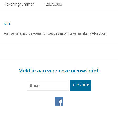
Tekeningnummer
20.75.003
Auteur
J.F. Smit
MBT
Omschrijving
volgrijtuig OSM/NBM 30-54 (Allan, 1910/1
Aan verlanglijst toevoegen
/
Toevoegen om te vergelijken
/
Afdrukken
Kwaliteit
uitgebreide maatschets met maten protot
kleurenschema
Moeilijkheidsgraad
C
Schaal
1 : 32
Aantal bladen A00
0
Meld je aan voor onze nieuwsbrief:
Aantal bladen A0
0
ABONNEER
Aantal bladen A1
0
Aantal bladen A2
1
Aantal bladen A3
0
Aantal bladen A4
0