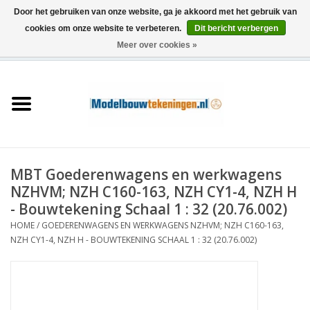
Door het gebruiken van onze website, ga je akkoord met het gebruik van
cookies om onze website te verbeteren.
Dit bericht verbergen
Meer over cookies »
0 Artikelen - €0,00
Home
Schepen
Treinen
MBT Goederenwagens en werkwagens
Houtbouw
NZHVM; NZH C160-163, NZH CY1-4, NZH H
- Bouwtekening Schaal 1 : 32 (20.76.002)
Scenery
HOME
/
GOEDERENWAGENS EN WERKWAGENS NZHVM; NZH C160-163,
NZH CY1-4, NZH H - BOUWTEKENING SCHAAL 1 : 32 (20.76.002)
Machines
Documentatie