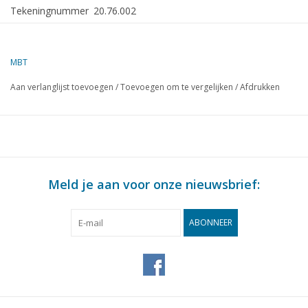
Tekeningnummer
20.76.002
Auteur
J.F. Smit
MBT
Omschrijving
open en gesloten goederenwagens en werkwa
163, NZH CY1-4, NZH HY20, H251 en H202
Aan verlanglijst toevoegen
/
Toevoegen om te vergelijken
/
Afdrukken
Kwaliteit
uitgebreide maatschets met maten prototype
Moeilijkheidsgraad
C
Schaal
1 : 32
Aantal bladen A00
0
Meld je aan voor onze nieuwsbrief:
Aantal bladen A0
0
ABONNEER
Aantal bladen A1
0
Aantal bladen A2
1
Aantal bladen A3
0
Aantal bladen A4
0