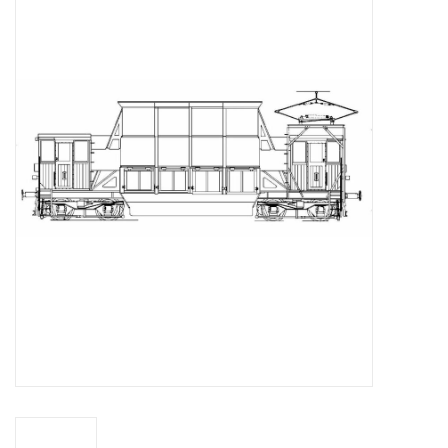
Tijdschriften
Nieuwe tekeningen
NIEUWE TIJDSCHRIFTEN
ABONNEMENT DE
MODELBOUWER
Bouwbeschrijvingen