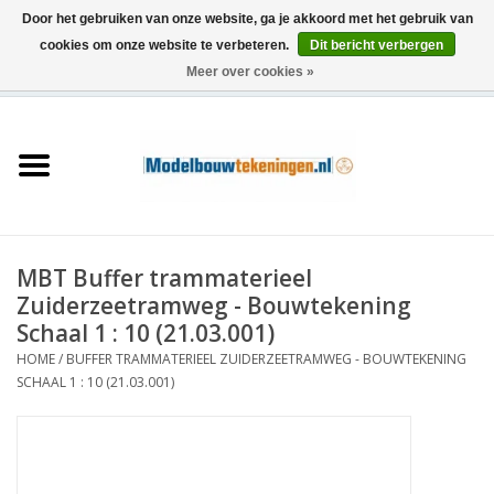
Door het gebruiken van onze website, ga je akkoord met het gebruik van
cookies om onze website te verbeteren.
Dit bericht verbergen
Meer over cookies »
0 Artikelen - €0,00
Home
Schepen
Treinen
MBT Buffer trammaterieel
Houtbouw
Zuiderzeetramweg - Bouwtekening
Schaal 1 : 10 (21.03.001)
Scenery
HOME
/
BUFFER TRAMMATERIEEL ZUIDERZEETRAMWEG - BOUWTEKENING
SCHAAL 1 : 10 (21.03.001)
Machines
Documentatie