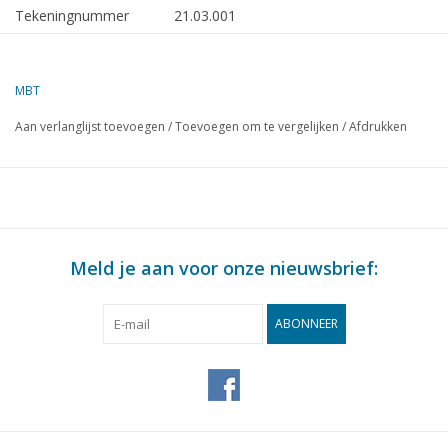
Tekeningnummer
21.03.001
Auteur
A.J. Horden
MBT
Omschrijving
buffer trammaterieel
Zuiderzeetramweg
Aan verlanglijst toevoegen
/
Toevoegen om te vergelijken
/
Afdrukken
Kwaliteit
detailtekening met maten
prototype
Moeilijkheidsgraad
B
Schaal
1 : 10
Meld je aan voor onze nieuwsbrief:
Aantal bladen A00
0
Aantal bladen A0
0
ABONNEER
Aantal bladen A1
0
Aantal bladen A2
0
Aantal bladen A3
0