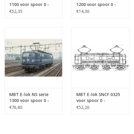
1100 voor spoor 0 -
1200 voor spoor 0 -
Bouwtekening Schaal 1
Bouwtekening Schaal 1
€52,35
€14,30
: 40 (29.01.002)
: 40 (29.01.003)
MBT E-lok NS serie
MBT E-lok SNCF 0325
1300 voor spoor 0 -
voor spoor 0 -
Bouwtekening Schaal 1
Bouwtekening Schaal 1
€76,80
€52,20
: 40 (29.01.004)
: 40 (29.01.092)