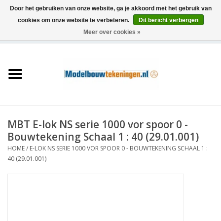
Door het gebruiken van onze website, ga je akkoord met het gebruik van
cookies om onze website te verbeteren.
Dit bericht verbergen
Meer over cookies »
0 Artikelen - €0,00
Home
Schepen
Treinen
MBT E-lok NS serie 1000 vor spoor 0 -
Houtbouw
Bouwtekening Schaal 1 : 40 (29.01.001)
HOME
/
E-LOK NS SERIE 1000 VOR SPOOR 0 - BOUWTEKENING SCHAAL 1 :
Scenery
40 (29.01.001)
Machines
Documentatie