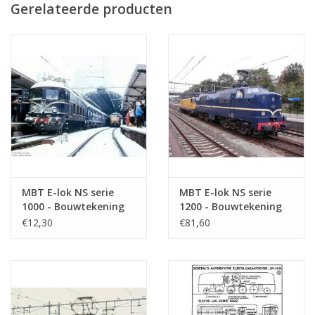
Gerelateerde producten
MBT E-lok NS serie
MBT E-lok NS serie
1000 - Bouwtekening
1200 - Bouwtekening
Schaal 1 : 40
Schaal 1 : 40
€12,30
€81,60
(29.01.501)
(29.01.503)