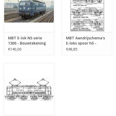
MBT E-lok NS serie
MBT Aandrijschema's
1300 - Bouwtekening
E-loks spoor h0 -
Schaal 1 : 40
Bouwtekening Schaal 1
€140,00
€48,85
(29.01.504)
: 40 (29.01.505)