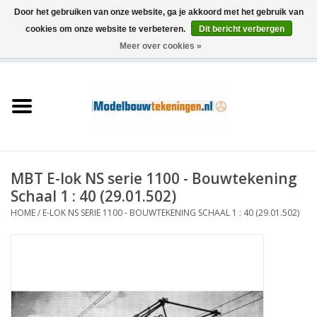
Door het gebruiken van onze website, ga je akkoord met het gebruik van
cookies om onze website te verbeteren.
Dit bericht verbergen
Meer over cookies »
0 Artikelen - €0,00
Home
Schepen
Treinen
MBT E-lok NS serie 1100 - Bouwtekening
Houtbouw
Schaal 1 : 40 (29.01.502)
HOME
/
E-LOK NS SERIE 1100 - BOUWTEKENING SCHAAL 1 : 40 (29.01.502)
Scenery
Machines
Documentatie