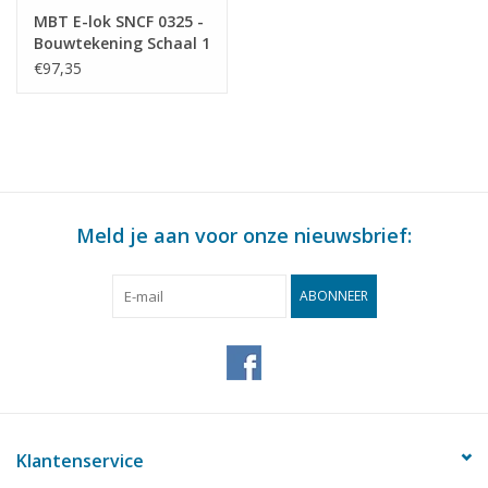
MBT E-lok SNCF 0325 -
Bouwtekening Schaal 1
: 40 (29.01.592)
€97,35
Meld je aan voor onze nieuwsbrief:
ABONNEER
Klantenservice