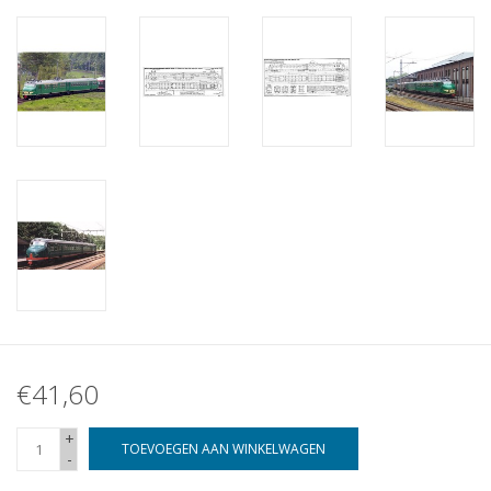
€41,60
+
TOEVOEGEN AAN WINKELWAGEN
-