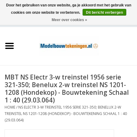
Door het gebruiken van onze website, ga je akkoord met het gebruik van
cookies om onze website te verbeteren.
Dit bericht verbergen
Meer over cookies »
0 Artikelen - €0,00
Home
Schepen
Treinen
MBT NS Electr 3-w treinstel 1956 serie
Houtbouw
321-350; Benelux 2-w treinstel NS 1201-
1208 (Hondekop) - Bouwtekening Schaal
Scenery
1 : 40 (29.03.064)
HOME
/
NS ELECTR 3-W TREINSTEL 1956 SERIE 321-350; BENELUX 2-W
TREINSTEL NS 1201-1208 (HONDEKOP) - BOUWTEKENING SCHAAL 1 : 40
Machines
(29.03.064)
Documentatie