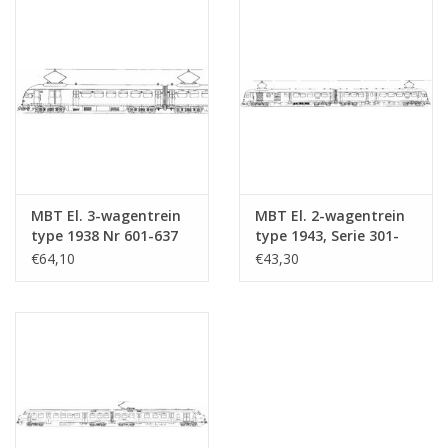
MBT El. 3-wagentrein
MBT El. 2-wagentrein
type 1938 Nr 601-637
type 1943, Serie 301-
voor Spoor 0 -
315 voor Spoor 0 -
€64,10
€43,30
Bouwtekening Schaal 1
Bouwtekening Schaal 1
: 40 (29.03.061)
: 40 (29.03.062)