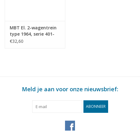
MBT El. 2-wagentrein
type 1964, serie 401-
438 voor Spoor 0 -
€32,60
Bouwtekening Schaal 1
: 40 (29.03.065)
Meld je aan voor onze nieuwsbrief:
ABONNEER